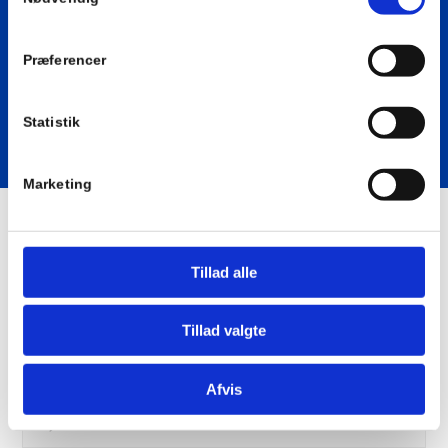
Se Cookie & Privatlivspolitik
her
Pris for afsyring af
Præferencer
varmeveksler: 4.895,-
Bestil ved at udfylde formularen
Statistik
Marketing
Kundeinformation
Tillad alle
Tillad valgte
Afvis