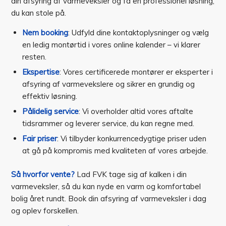
din afsyring af varmeveksler og få en professionel løsning,
du kan stole på.
Nem booking
: Udfyld dine kontaktoplysninger og vælg
en ledig montørtid i vores online kalender – vi klarer
resten.
Ekspertise
: Vores certificerede montører er eksperter i
afsyring af varmevekslere og sikrer en grundig og
effektiv løsning.
Pålidelig service
: Vi overholder altid vores aftalte
tidsrammer og leverer service, du kan regne med.
Fair priser
: Vi tilbyder konkurrencedygtige priser uden
at gå på kompromis med kvaliteten af vores arbejde.
Så hvorfor vente?
Lad FVK tage sig af kalken i din
varmeveksler, så du kan nyde en varm og komfortabel
bolig året rundt. Book din afsyring af varmeveksler i dag
og oplev forskellen.