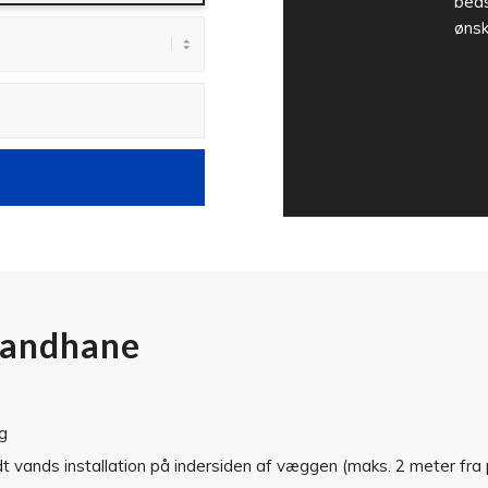
beds
ønsk
svandhane
g
 vands installation på indersiden af væggen (maks. 2 meter fra 