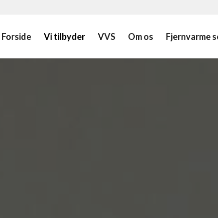
Forside
Vi tilbyder
VVS
Om os
Fjernvarme s