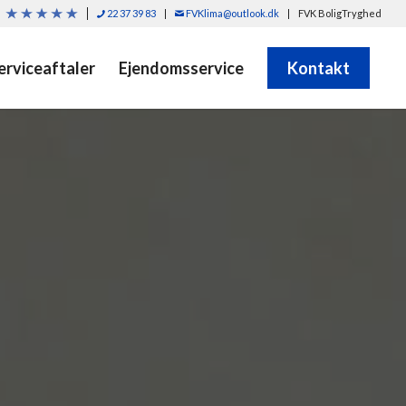
22 37 39 83
FVKlima@outlook.dk
FVK BoligTryghed
erviceaftaler
Ejendomsservice
Kontakt