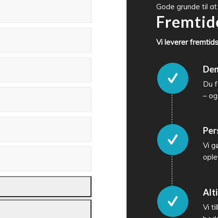
Gode grunde til a
Fremtid
Vi leverer fremtid
Den
Du f
– og 
Per
Vi g
ople
Alti
Vi t