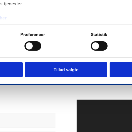
s tjenester.
her
Præferencer
Statistik
 vandhane med montering fra 
Bestil ved at udfylde formularen
Tillad valgte