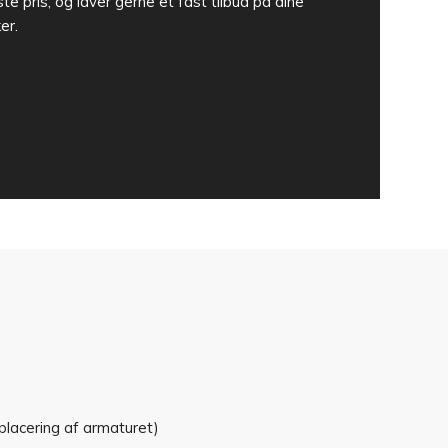
te pris, og laver gerne et fast tilbud på dine
er.
placering af armaturet)