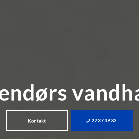
endørs vandh
22 37 39 83
Kontakt